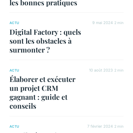
les bonnes pratiques
9 mai 2024
2 min
ACTU
Digital Factory : quels
sont les obstacles à
surmonter ?
10 août 2023
2 min
ACTU
Élaborer et exécuter
un projet CRM
gagnant : guide et
conseils
7 février 2024
2 min
ACTU