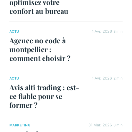
optimisez votre
confort au bureau
1 Avr. 2026
3 min
ACTU
Agence no code à
montpellier :
comment choisir ?
1 Avr. 2026
2 min
ACTU
Avis alti trading : est-
ce fiable pour se
former ?
31 Mar. 2026
3 min
MARKETING