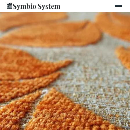
📰
Symbio System