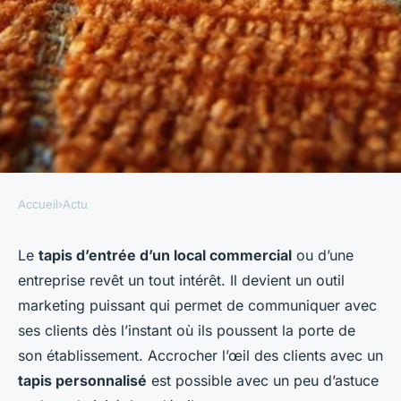
Accueil
›
Actu
ACTU
Comment accrocher l'œil des
Le
tapis d’entrée d’un local commercial
ou d’une
entreprise revêt un tout intérêt. Il devient un outil
clients avec un tapis
marketing puissant qui permet de communiquer avec
personnalisé ?
ses clients dès l’instant où ils poussent la porte de
son établissement. Accrocher l’œil des clients avec un
hippolyte
•
6 mai 2023
•
2 min de lecture
tapis personnalisé
est possible avec un peu d’astuce