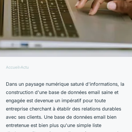
Accueil
›
Actu
ACTU
Stratégies essentielles pour
Dans un paysage numérique saturé d'informations, la
construction d'une base de données email saine et
construire une base de
engagée est devenue un impératif pour toute
données email saine et
entreprise cherchant à établir des relations durables
engagée
avec ses clients. Une base de données email bien
entretenue est bien plus qu'une simple liste
hippolyte
•
18 mars 2024
•
3 min de lecture