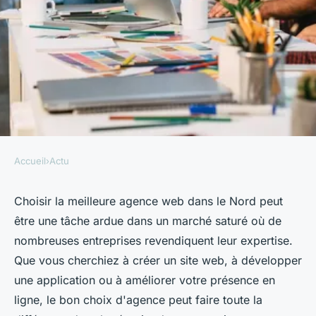
Accueil
›
Actu
ACTU
Comment choisir la meilleure
Choisir la meilleure agence web dans le Nord peut
être une tâche ardue dans un marché saturé où de
agence web dans le Nord :
nombreuses entreprises revendiquent leur expertise.
Conseils pratiques
Que vous cherchiez à créer un site web, à développer
une application ou à améliorer votre présence en
hippolyte
•
6 avril 2024
•
3 min de lecture
ligne, le bon choix d'agence peut faire toute la