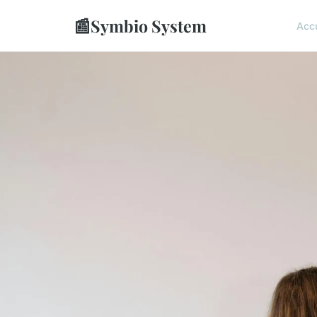
📰
Symbio System
Accu