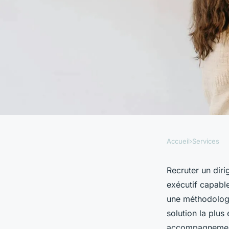
Accueil
›
Services
SERVICES
Recrutement de diri
Recruter un diri
exécutif capable
choisir un cabinet d
une méthodologi
solution la plus
accompagnement 