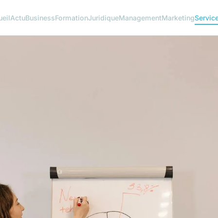
eil
Actu
Business
Formation
Juridique
Management
Marketing
Servic