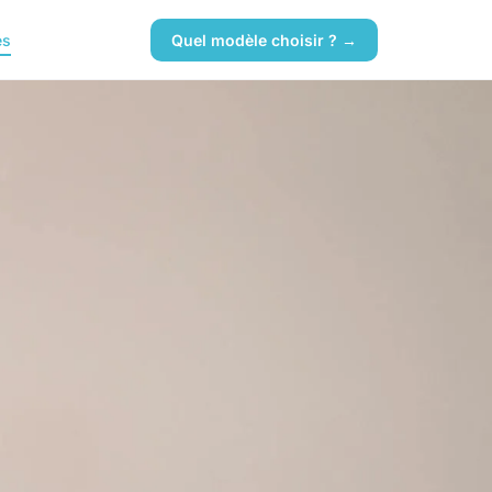
es
Quel modèle choisir ? →