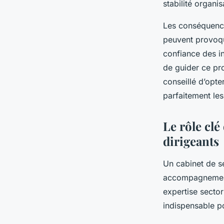
stabilité organi
Les conséquence
peuvent provoque
confiance des in
de guider ce pro
conseillé d’opte
parfaitement les
Le rôle clé
dirigeants
Un cabinet de se
accompagnement 
expertise secto
indispensable po