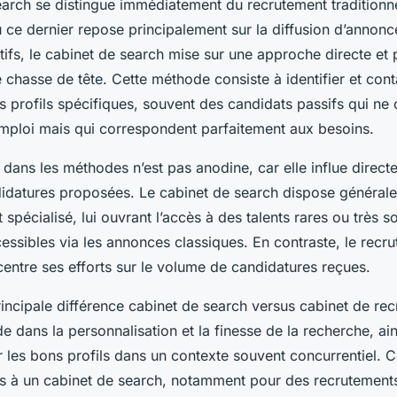
earch se distingue immédiatement du recrutement traditionn
ce dernier repose principalement sur la diffusion d’annonce
tifs, le cabinet de search mise sur une approche directe et 
chasse de tête. Cette méthode consiste à identifier et cont
s profils spécifiques, souvent des candidats passifs qui ne
mploi mais qui correspondent parfaitement aux besoins.
 dans les méthodes n’est pas anodine, car elle influe direct
didatures proposées. Le cabinet de search dispose général
spécialisé, lui ouvrant l’accès à des talents rares ou très sol
cessibles via les annonces classiques. En contraste, le recr
centre ses efforts sur le volume de candidatures reçues.
rincipale différence cabinet de search versus cabinet de re
ide dans la personnalisation et la finesse de la recherche, ai
r les bons profils dans un contexte souvent concurrentiel. Ce
urs à un cabinet de search, notamment pour des recrutements