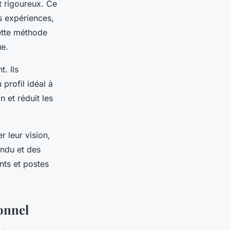
t rigoureux. Ce
s expériences,
Cette méthode
ue.
. Ils
profil idéal à
n et réduit les
r leur vision,
endu et des
nts et postes
ionnel