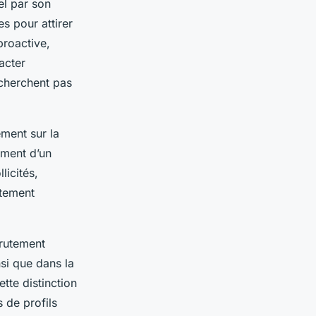
el par son
s pour attirer
proactive,
acter
 cherchent pas
ement sur la
ement d’un
licités,
utement
crutement
nsi que dans la
tte distinction
 de profils