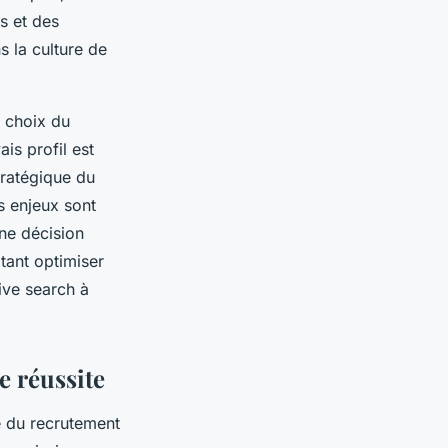
s et des
s la culture de
e choix du
is profil est
tratégique du
s enjeux sont
une décision
itant optimiser
ive search à
e réussite
 du recrutement