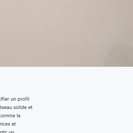
fier un profil
éseau solide et
 comme la
ences et
ntir un