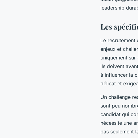
hippolyte
•
10 octobre 2025
•
7 min de lecture
leadership dura
Les spécifi
Le recrutement d
enjeux et challe
uniquement sur 
Ils doivent avan
à influencer la 
délicat et exigea
Un challenge rec
sont peu nombreu
candidat qui cor
nécessite une a
pas seulement l