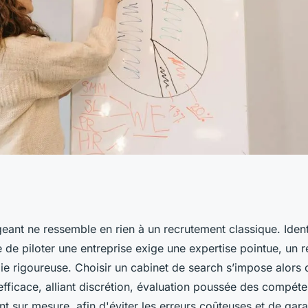
geants : pourquoi
geant ne ressemble en rien à un recrutement classique. Identi
 de piloter une entreprise exige une expertise pointue, un r
e search
e rigoureuse. Choisir un cabinet de search s’impose alors
 efficace, alliant discrétion, évaluation poussée des compét
sur mesure, afin d'éviter les erreurs coûteuses et de gara