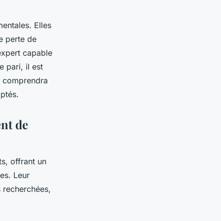
entales. Elles
e perte de
 expert capable
pari, il est
i comprendra
aptés.
ent de
s, offrant un
es. Leur
s recherchées,