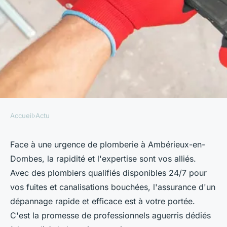
Accueil
›
Actu
ACTU
Votre plombier de confiance à
Face à une urgence de plomberie à Ambérieux-en-
Dombes, la rapidité et l'expertise sont vos alliés.
Ambérieux-en-Dombes
Avec des plombiers qualifiés disponibles 24/7 pour
vos fuites et canalisations bouchées, l'assurance d'un
hippolyte
•
17 mai 2024
•
2 min de lecture
dépannage rapide et efficace est à votre portée.
C'est la promesse de professionnels aguerris dédiés