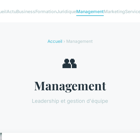
eil
Actu
Business
Formation
Juridique
Management
Marketing
Servic
Accueil
› Management
👥
Management
Leadership et gestion d'équipe