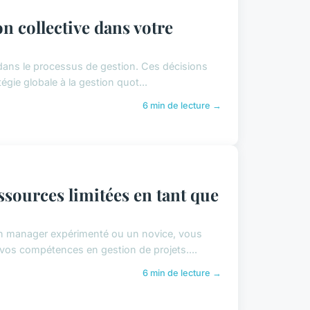
n collective dans votre
é dans le processus de gestion. Ces décisions
égie globale à la gestion quot...
6 min de lecture →
ssources limitées en tant que
un manager expérimenté ou un novice, vous
 vos compétences en gestion de projets....
6 min de lecture →