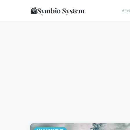
📰
Symbio System
Accu