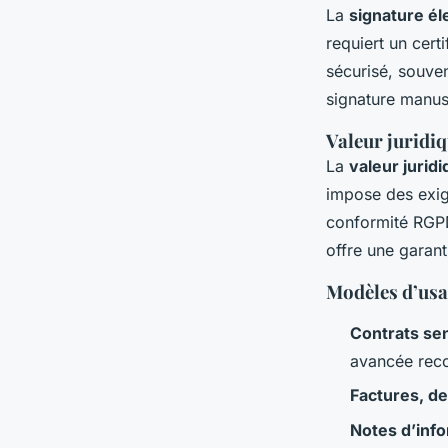
La
signature él
requiert un certi
sécurisé, souve
signature manusc
Valeur juridi
La
valeur jurid
impose des exige
conformité RGPD 
offre une garant
Modèles d’usag
Contrats se
avancée re
Factures, de
Notes d’info