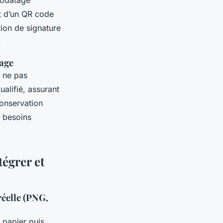
ut d’un QR code
tion de signature
.
vage
e ne pas
ualifié, assurant
conservation
s besoins
tégrer et
réelle (PNG,
 papier puis