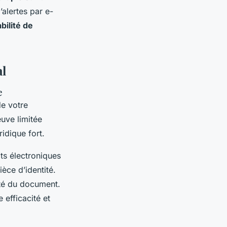
’alertes par e-
bilité de
al
e
e votre
euve limitée
idique fort.
ats électroniques
èce d’identité.
rité du document.
 efficacité et