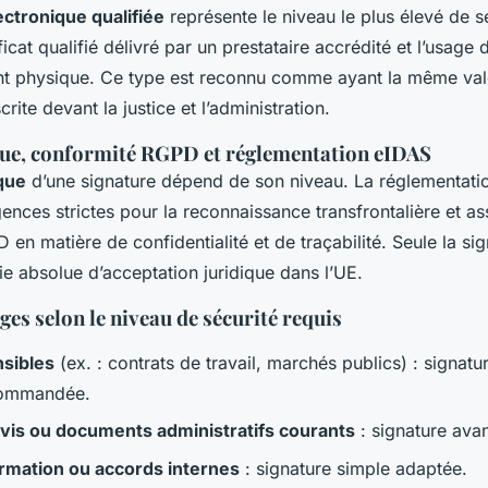
ectronique qualifiée
représente le niveau le plus élevé de sé
ficat qualifié délivré par un prestataire accrédité et l’usage d
nt physique. Ce type est reconnu comme ayant la même val
rite devant la justice et l’administration.
que, conformité RGPD et réglementation eIDAS
ique
d’une signature dépend de son niveau. La réglementat
nces strictes pour la reconnaissance transfrontalière et as
en matière de confidentialité et de traçabilité. Seule la sig
ie absolue d’acceptation juridique dans l’UE.
es selon le niveau de sécurité requis
nsibles
(ex. : contrats de travail, marchés publics) : signatu
commandée.
vis ou documents administratifs courants
: signature avan
rmation ou accords internes
: signature simple adaptée.