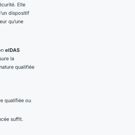
curité. Elle
’un dispositif
eur qu’une
ion
eIDAS
sure la
nature qualifiée
re qualifiée ou
cée suffit.