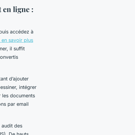
en ligne :
 puis accédez à
 en savoir plus
r, il suffit
onvertis
ant d’ajouter
essiner, intégrer
r les documents
ons par email
 audit des
MS). De hauts