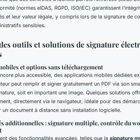
ormité (normes eIDAS, RGPD, ISO/IEC) garantissent l’intégri
 et leur valeur légale, y compris lors de la signature de co
istratifs sensibles.
es outils et solutions de signature élec
s
mobiles et options sans téléchargement
ncore plus accessible, des applications mobiles dédiées exi
sateur peut remplir et signer gratuitement un PDF via son sm
nature, soit en important une image. Quelques solutions offr
ment, directement via le navigateur, idéale pour des démar
r un document à distance sans installation logicielle.
s additionnelles : signature multiple, contrôle du w
t
rent des fonctionnalités avancées, telles que la
signature mu