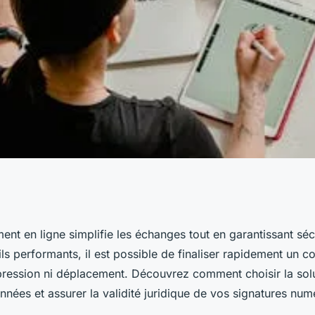
 document en
nt en ligne simplifie les échanges tout en garantissant sécur
ls performants, il est possible de finaliser rapidement un c
en toute sécurité
ression ni déplacement. Découvrez comment choisir la sol
nées et assurer la validité juridique de vos signatures num