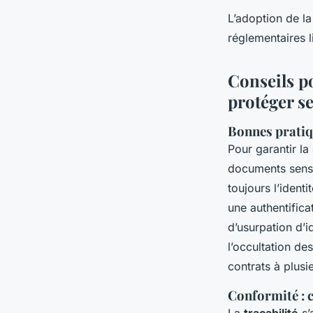
L’adoption de l
réglementaires 
Conseils po
protéger s
Bonnes pratiqu
Pour garantir la
documents sensi
toujours l’ident
une authentifica
d’usurpation d’i
l’occultation de
contrats à plusie
Conformité : 
La
traçabilité
s’