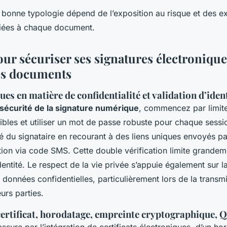
a bonne typologie dépend de l’exposition au risque et des e
liées à chaque document.
ur sécuriser ses signatures électronique
es documents
es en matière de confidentialité et validation d’iden
sécurité de la signature numérique
, commencez par limite
bles et utiliser un mot de passe robuste pour chaque sessi
ité du signataire en recourant à des liens uniques envoyés pa
tion via code SMS. Cette double vérification limite grandem
dentité. Le respect de la vie privée s’appuie également sur 
s données confidentielles, particulièrement lors de la transm
urs parties.
certificat, horodatage, empreinte cryptographique, 
assure par l’intégration de certificats électroniques, d’un h