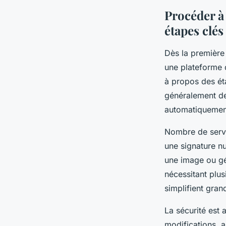
hippolyte
•
4 mai 2025
•
6 min de lecture
Procéder à
étapes clés
Dès la première
une plateforme d
à propos des éta
généralement de 
automatiquement
Nombre de servic
une signature nu
une image ou gé
nécessitant plus
simplifient gran
La sécurité est
modifications, a