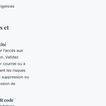
xigences
s et
tité
r l’accès aux
on. Validez
r courriel ou à
ent les risques
la suppression ou
ission de
QR code
orodatage