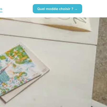
es
Quel modèle choisir ? →