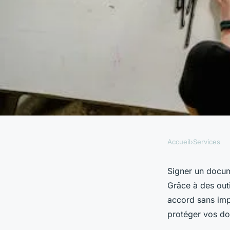
Accueil
›
Services
SERVICES
Comment signer un
Signer un docume
Grâce à des outi
ligne facilement et 
accord sans imp
protéger vos don