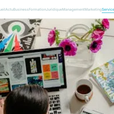
eil
Actu
Business
Formation
Juridique
Management
Marketing
Servic