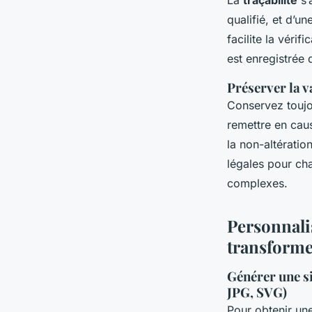
qualifié, et d’u
facilite la véri
est enregistrée 
Préserver la va
Conservez toujo
remettre en cause
la non-altérati
légales pour ch
complexes.
Personnalis
transforme
Générer une s
JPG, SVG)
Pour obtenir un