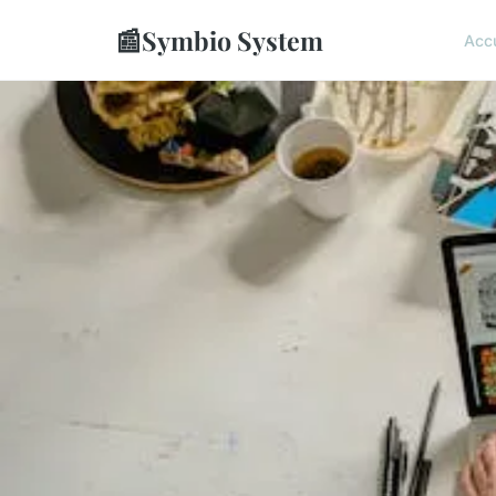
📰
Symbio System
Accu